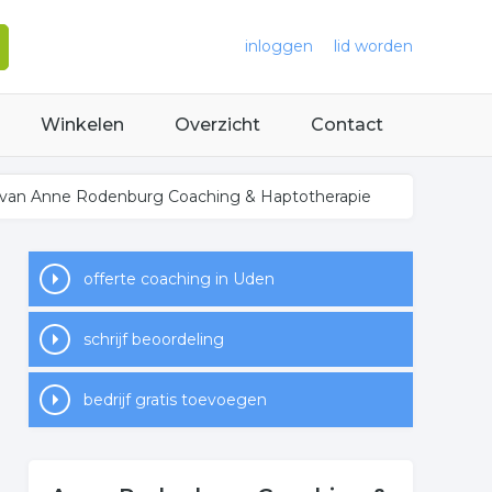
inloggen
lid worden
Winkelen
Overzicht
Contact
 van Anne Rodenburg Coaching & Haptotherapie
offerte coaching in Uden
schrijf beoordeling
bedrijf gratis toevoegen