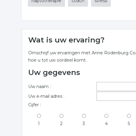
haptotherapie
coach
stress
Wat is uw ervaring?
Omschrijf uw ervaringen met Anne Rodenburg Coac
hoe u tot uw oordeel komt.
Uw gegevens
Uw naam :
Uw e-mail adres :
Cijfer :
1
2
3
4
5