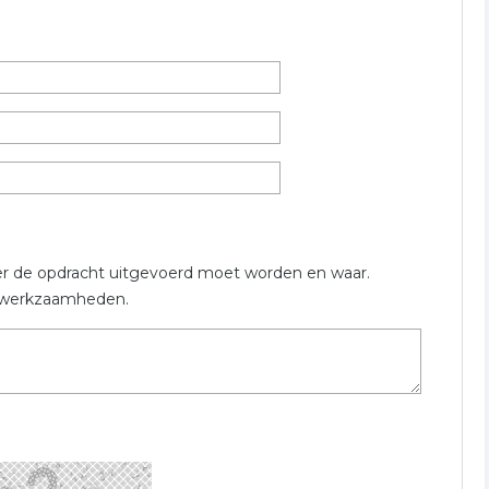
uik onderstaand formulier welke verwant is aan
dakwerken
rieten dak
er de opdracht uitgevoerd moet worden en waar.
en werkzaamheden.