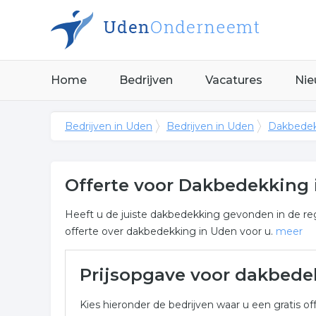
Home
Bedrijven
Vacatures
Nie
Bedrijven in Uden
Bedrijven in Uden
Dakbedek
Offerte voor Dakbedekking
Heeft u de juiste dakbedekking gevonden in de reg
offerte over dakbedekking in Uden voor u.
meer
Meer over dakbedekking in
Prijsopgave voor dakbede
Onderstaand vindt u een overzicht van alle dakbe
Kies hieronder de bedrijven waar u een gratis off
voor een vrijblijvende aanvraag.